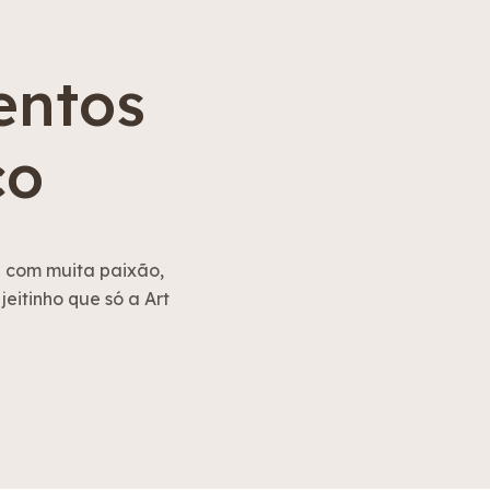
entos
co
a com muita paixão,
eitinho que só a Art